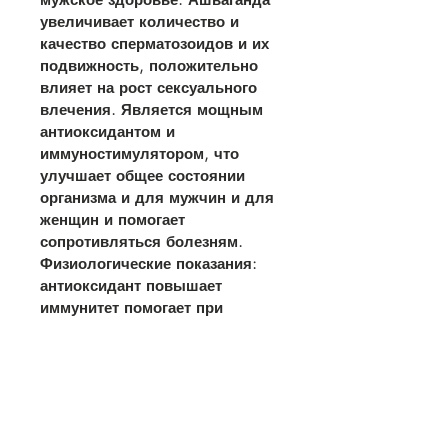
увеличивает количество и 
качество сперматозоидов и их 
подвижность, положительно 
влияет на рост сексуального 
влечения. Является мощным 
антиоксидантом и 
иммуностимулятором, что 
улучшает общее состоянии 
организма и для мужчин и для 
женщин и помогает 
сопротивляться болезням. 
Физиологические показания: 
антиоксидант повышает 
иммунитет помогает при 
анемии улучшает память 
понижает уровень холестерина 
уменьшает ревматические 
боли противовоспалительное 
средство снимает стресс и 
переутомление улучшает 